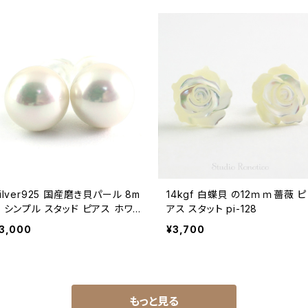
ilver925 国産磨き貝パール 8m
14kgf 白蝶貝 の12ｍｍ薔薇 ピ
m シンプル スタッド ピアス ホワ
アス スタット pi-128
ト pi-156
3,000
¥3,700
もっと見る