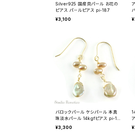
Silver925 国産貝パール お花の
ピアス パ－ルピアス pi-187
パ
¥3,100
¥
バロックパール ケシパール 本真
1
珠淡水パール 14kgfピアス pi-18
5
¥3,300
¥