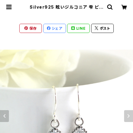
Silver925 眩いジルコニア 雫 ピア
ス イヤリング pi-153 | ronotico-
shop ロノティコショップ
保存
シェア
LINE
ポスト