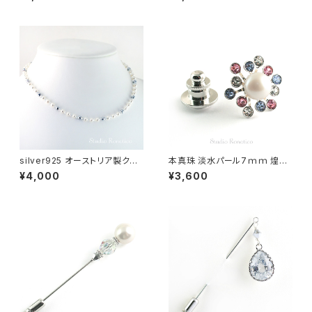
ペルピン ブートニエール グレー
swb-22
silver925 オーストリア製クリ
本真珠 淡水パール7ｍｍ 煌め
スタルパール 4ｍｍベビーパー
くブートニエール ピンブローチ
¥4,000
¥3,600
ルのキラキラお洒落な磁気ネッ
ラペルピン メンズ レディース s
クレス nk-12
wb-24