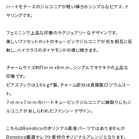
ハートモチースのジルコニアが眩い輝きのシンプルなピアス、イ
ヤリングです。
フェミニンで上品な印象のラグジュアリーなデザインです。
美しいファセットカットのキュービックジルコニアが光を相互に反
射し、ハイクラスのダイヤモンドの様に輝きます。
チャームサイズ約11ｍｍ×9ｍｍ、シンプルでキラキラの上品な
印象です。
ピアスフックは１４ｋｇｆ製、チャーム部分は真鍮製ロジウムコー
ト。
７ｍｍ×７ｍｍのハートキュービックジルコニアに縁取りにもジ
ルコニアがあしらわれたファンシーデザイン。
こちらはRonoticoのオリジナル彫金パーツではありませんが
Ronotico厳選セレクト素材のオリジナルアレンジとなります。