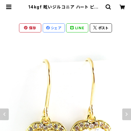
14kgf 眩いジルコニア ハート ピアス
pi-154 | ronotico-shop ロノテ
ィコショップ
保存
シェア
LINE
ポスト