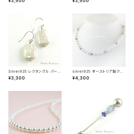
¥3,500
¥3,500
タック swb-32
ペルピン ブートニエール グレー
swb-22
Silver925 レクタングル パール
silver925 オーストリア製クリ
バロックパール 淡水真珠 ピアス
スタル6ｍｍパールのキラキラ
¥3,300
¥4,300
お洒落な磁気ネックレス jnk-12
b jnk-12c