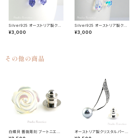
Silver925 オーストリア製クリ
Silver925 オーストリア製クリ
スタルタンザナイトカラーしずく
スタル キラキラしずく ピアス pi-
¥3,000
¥3,000
ピアス pi-115ms
114ms
その他の商品
白蝶貝 薔薇彫刻 ブートニエー
オーストリア製クリスタルパール
ル ピンブローチ ラペルピン タイ
10ｍｍ 音符の ピンブローチ ラ