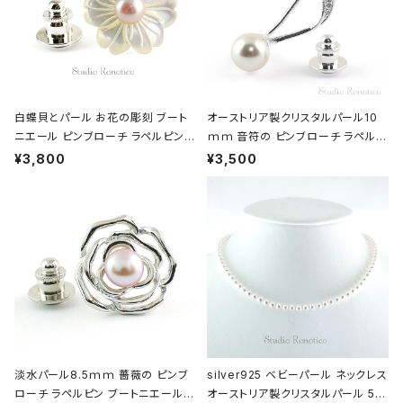
白蝶貝とパール お花の彫刻 ブート
オーストリア製クリスタルパール10
ニエール ピンブローチ ラペルピン
ｍｍ 音符の ピンブローチ ラペルピ
タイタック ピンク swb-44
ン ブートニエール ホワイト swb-21
¥3,800
¥3,500
淡水パール8.5ｍｍ 薔薇の ピンブ
silver925 ベビーパール ネックレス
ローチ ラペルピン ブートニエール
オーストリア製クリスタルパール 5m