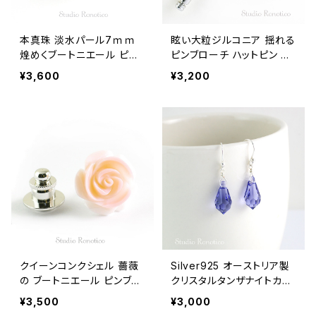
本真珠 淡水パール7ｍｍ
眩い大粒ジルコニア 揺れる
煌めくブートニエール ピン
ピンブローチ ハットピン ラ
ブローチ ラペルピン メンズ
ペルピン メンズ レディース
¥3,600
¥3,200
レディース swb-24
swb-20
クイーンコンクシェル 薔薇
Silver925 オーストリア製
の ブートニエール ピンブロ
クリスタルタンザナイトカラ
ーチ ラペルピン タイタック
ーしずく ピアス pi-115ms
¥3,500
¥3,000
メンズ レディース swb-23