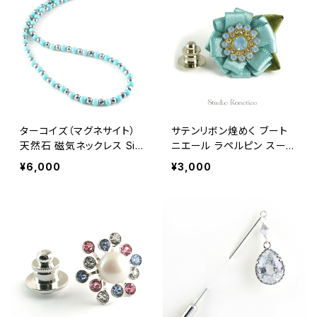
ターコイズ（マグネサイト）
サテンリボン煌めく ブート
天然石 磁気ネックレス Silv
ニエール ラペルピン スーツ
er925マグネットクラスプ
ピン ピンブローチ メンズ レ
¥6,000
¥3,000
おしゃれ 女性 男性 ユニセ
ディース ブルー swb-54
ックス jkn-34