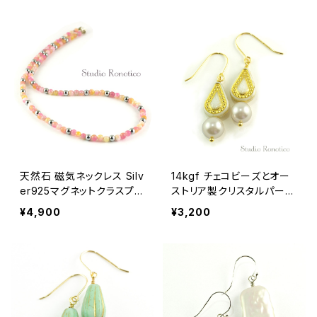
スタル
天然石 磁気ネックレス Silv
14kgf チェコビーズとオー
er925マグネットクラスプ
ストリア製クリスタルパール
おしゃれ 女性 男性 ユニセ
のピアス ベージュゴールド
¥4,900
¥3,200
ックス クォーツァイト ピン
クミックス