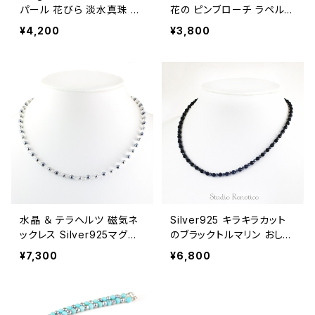
パール 花びら 淡水真珠 ピ
花の ピンブローチ ラペルピ
アス
ン ブートニエール メンズ レ
¥4,200
¥3,800
ディース br-82
水晶 ＆ テラヘルツ 磁気ネ
Silver925 キラキラカット
ックレス Silver925マグネ
のブラックトルマリン おしゃ
ットクラスプ 女性 男性 ユ
れ磁気ネックレス 43cm nk
¥7,300
¥6,800
ニセックス 日本製 45cm jn
-15
k-26