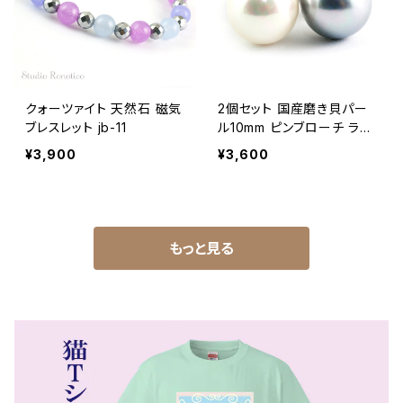
クォーツァイト 天然石 磁気
2個セット 国産磨き貝パー
ブレスレット jb-11
ル10mm ピンブローチ ラペ
ルピン タイタック メンズ レ
¥3,900
¥3,600
ディース ホワイト＆シルバ
ー swb-18
もっと見る