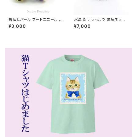
薔薇とパール ブートニエール ラ
水晶 ＆ テラヘルツ 磁気ネック
ペルピン スーツピン ピンブロー
レス Silver925マグネットクラ
¥3,000
¥7,000
チ メンズ レディース パープル
スプ 女性 男性 ユニセックス 日
本製 40cm jnk-27