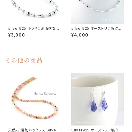
silver925 キラキラお洒落な磁
silver925 オーストリア製クリ
気ネックレス ガラスビーズとヘ
スタルパール 4ｍｍベビーパー
¥3,900
¥4,000
マタイト シルバー 長さ選べるマ
ルのキラキラお洒落な磁気ネッ
グネット jnk-5nmg
クレス nk-12
その他の商品
天然石 磁気ネックレス Silver9
Silver925 オーストリア製クリ