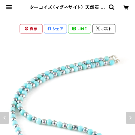
ターコイズ（マグネサイト） 天然石 磁
気ネックレス Silver925マグネット
クラスプ おしゃれ 女性 男性 ユニセッ
クス jkn-34 | ronotico-shop
ロノティコショップ
保存
シェア
LINE
ポスト