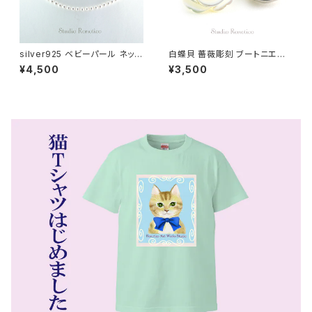
silver925 ベビーパール ネック
白蝶貝 薔薇彫刻 ブートニエー
レス オーストリア製クリスタルパ
ル ピンブローチ ラペルピン タイ
¥4,500
¥3,500
ール 5mmパール 40cmプラス
タック swb-32
アジャスター bn-46