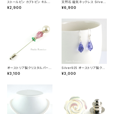
ストールピン カブトピン キルト
天然石 磁気ネックレス Silver9
ピン パール エナメル お花 グレ
25マグネットクラスプ おしゃれ
¥2,900
¥6,900
ージュ
女性 男性 ユニセックス ブルー
フラッシュクリスタル
オーストリア製クリスタルパール
Silver925 オーストリア製クリ
とチェコガラス チューリップ ラ
スタルタンザナイトカラーしずく
¥3,100
¥3,000
ペルピン スティックピン ピンク
ピアス pi-115ms
swb-53