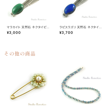
マラカイト 天然石 ネクタイピン
ラピスラズリ 天然石 ネクタイピ
kf-25
ン kf-24-ｔ
¥3,000
¥3,700
その他の商品