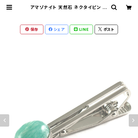
アマゾナイト 天然石 ネクタイピン kf
-23ーｔ | ronotico-shop ロノテ
ィコショップ
保存
シェア
LINE
ポスト