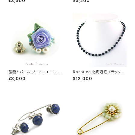
¥3,300
¥3,200
トニエール ラペルピン スーツピ
ン メンズ レディース swb-20
ン グレー swb-50
薔薇とパール ブートニエール ラ
Ronotico 北海道産ブラックシ
ペルピン スーツピン ピンブロー
リカ 遠赤外線 磁気ネックレス S
¥3,000
¥12,000
チ メンズ レディース ブルー
ilver925マグネットクラスプ お
しゃれ 女性 男性 ユニセックス
日本製 esnk-13