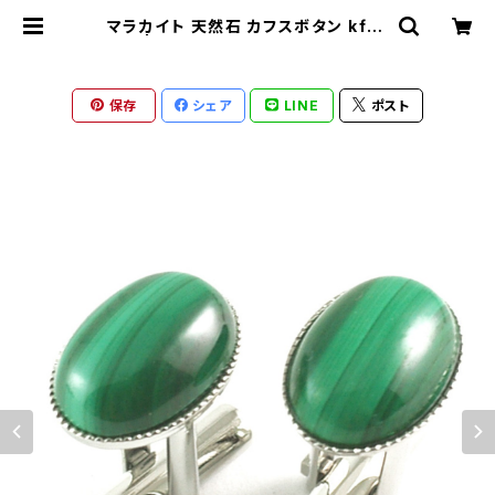
マラカイト 天然石 カフスボタン kf-2
5-k | ronotico-shop ロノティコ
ショップ
保存
シェア
LINE
ポスト