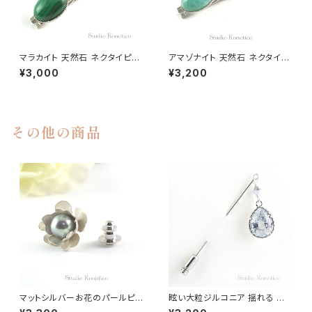
マラカイト 天然石 ネクタイピン
アマゾナイト 天然石 ネクタイピ
kf-25
ン kf-23ーｔ
¥3,000
¥3,200
その他の商品
マットシルバーお花のパールピン
眩い大粒ジルコニア 揺れる ピ
国産磨き貝パール 10mm ブー
ンブローチ ハットピン ラペルピ