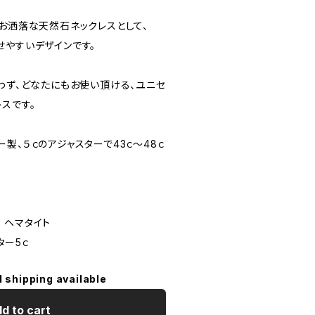
、お洒落な天然石ネックレスとして、
せやすいデザインです。
わず、どなたにもお使い頂ける、ユニセ
スです。
製、５ｃのアジャスターで43ｃ〜48ｃ
ト ヘマタイト
ター5ｃ
l shipping available
d to cart