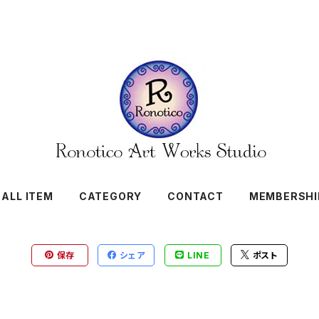
ALL ITEM
CATEGORY
CONTACT
MEMBERSHI
保存
シェア
LINE
ポスト