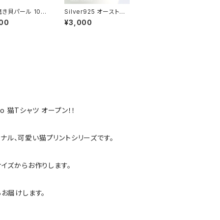
磨き貝パール 10m
Silver925 オーストリ
れる ピンブローチ
ア製クリスタルタンザナ
00
¥3,000
ピン ラペルピン
イトカラーしずく ピアス
ックブラック sw
pi-115ms
co 猫Tシャツ オープン！！
リジナル、可愛い猫プリントシリーズです。
サイズからお作りします。
らお届けします。