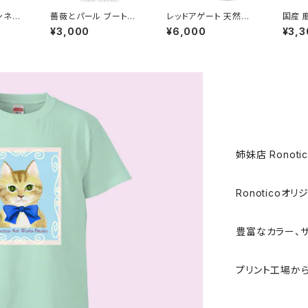
ンネッ
薔薇とパール ブートニ
レッドアゲート 天然石
国産 
イオン
エール ラペルピン スー
磁気ネックレス Silver
m 揺
¥3,000
¥6,000
¥3,3
ツピン ピンブローチ メ
925マグネットクラスプ
ハット
ンズ レディース パープ
おしゃれ 女性 男性 ユ
ピーコ
ル
ニセックス jkn-30
b-15
姉妹店 Ronoti
Ronoticoオ
豊富なカラー、
プリント工場か