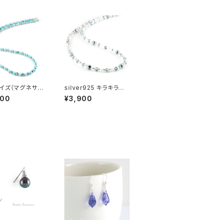
イズ（マグネサイ
silver925 キラキラお
天然石 磁気ネック
洒落な磁気ネックレス
000
¥3,900
ilver925マグネ
ガラスビーズとヘマタイ
ラスプ おしゃれ
ト シルバー 長さ選べる
男性 ユニセックス
マグネット jnk-5nmg
4