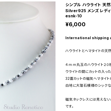
シンプル ハウライト 天
Silver925 メンズ 
esnk-10
¥6,000
International shipping 
ハウライトとヘマタイトの天
４ｍｍ丸玉のハウライト２０
ウライトの間にカットの入っ
32面カットの磁気ヘマタイト
白地に大理石模様のシックな
磁気ネックレスには見えない
です。