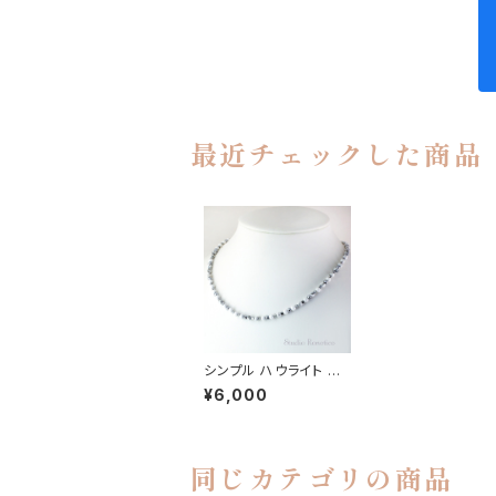
最近チェックした商品
シンプル ハウライト 天
然石 おしゃれ 磁気ネッ
¥6,000
クレス Silver925 メン
ズ レディース ユニセッ
クス 日本製 esnk-10
同じカテゴリの商品