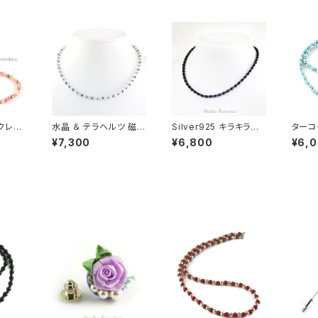
クレス
水晶 ＆ テラヘルツ 磁気
Silver925 キラキラカ
ターコ
ネットク
ネックレス Silver925
ットのブラックトルマリン
ト） 
¥7,300
¥6,800
¥6,
女性 男
マグネットクラスプ 女性
おしゃれ磁気ネックレス
レス S
クォー
男性 ユニセックス 日本
43cm nk-15
ットク
ミックス
製 45cm jnk-26
女性 
jkn-3