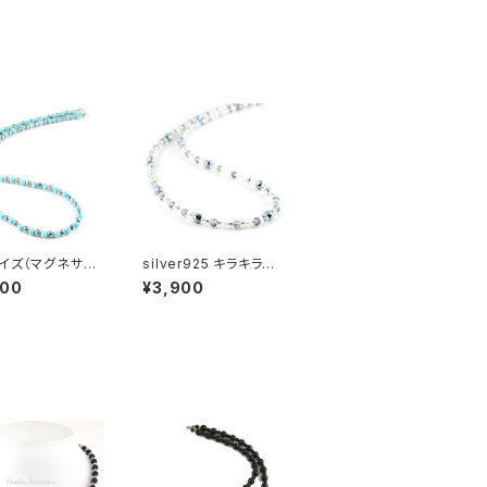
イズ（マグネサイ
silver925 キラキラお
天然石 磁気ネック
洒落な磁気ネックレス
000
¥3,900
ilver925マグネ
ガラスビーズとヘマタイ
ラスプ おしゃれ
ト シルバー 長さ選べる
男性 ユニセックス
マグネット jnk-5nmg
4