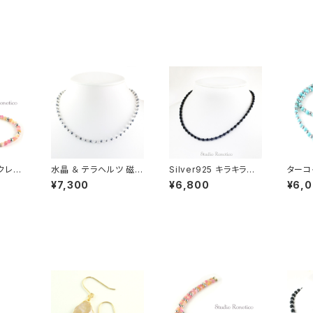
クレス
水晶 ＆ テラヘルツ 磁気
Silver925 キラキラカ
ターコ
ネットク
ネックレス Silver925
ットのブラックトルマリン
ト） 
¥7,300
¥6,800
¥6,
女性 男
マグネットクラスプ 女性
おしゃれ磁気ネックレス
レス S
クォー
男性 ユニセックス 日本
43cm nk-15
ットク
ミックス
製 45cm jnk-26
女性 
jkn-3