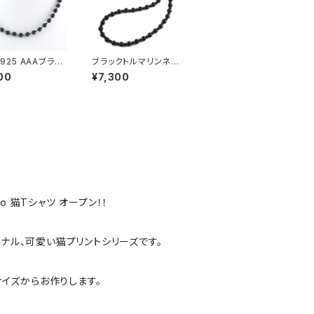
er925 AAAブラッ
ブラックトルマリンネッ
マリン 磁気ネック
クレス マイナスイオン
00
¥7,300
ニセックス jnk-
天然石 bn-45
co 猫Tシャツ オープン！！
リジナル、可愛い猫プリントシリーズです。
サイズからお作りします。