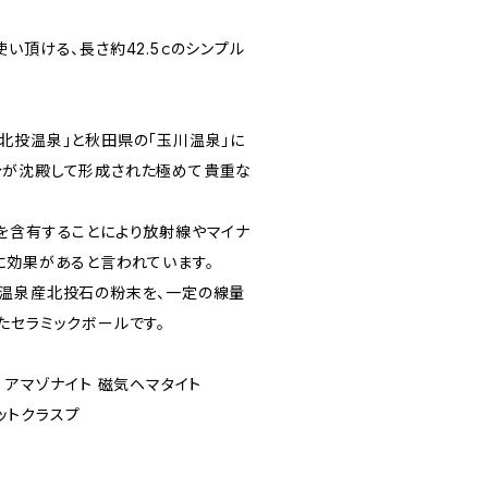
い頂ける、長さ約42.5ｃのシンプル
北投温泉」と秋田県の「玉川温泉」に
分が沈殿して形成された極めて貴重な
を含有することにより放射線やマイナ
に効果があると言われています。
温泉産北投石の粉末を、一定の線量
たセラミックボールです。
 アマゾナイト 磁気ヘマタイト
ネットクラスプ