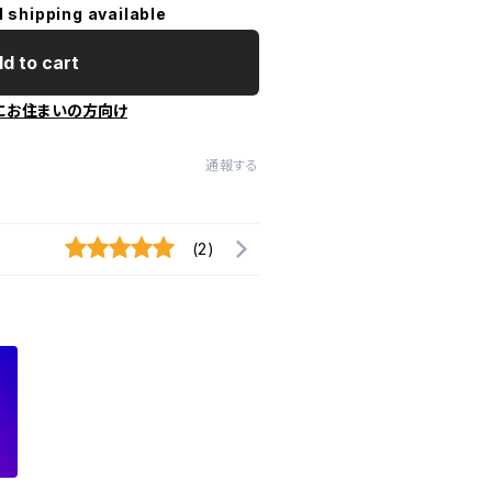
l shipping available
d to cart
にお住まいの方向け
通報する
(2)