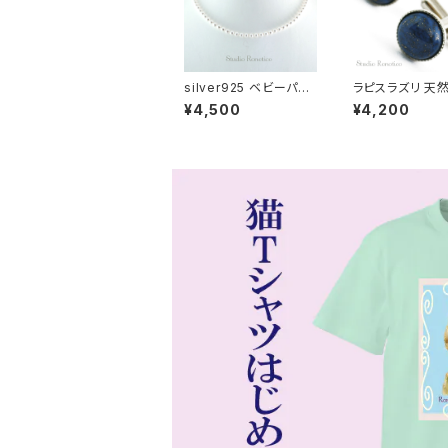
silver925 ベビーパー
ラピスラズリ 天然
ル ネックレス オースト
フスボタン kf-14
¥4,500
¥4,200
リア製クリスタルパール
5mmパール 40cmプラ
スアジャスター bn-46