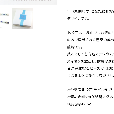
年代を問わず、どなたにもお使
デザインです。
北投石は世界中でも台湾の「
のみで産出される温泉の成
鉱物です。
薬石としても有名でラジウム
スイオンを放出し、健康促進
台湾産北投石ビーズは、北投
になるように攪拌し焼成させ
＊台湾産北投石 ラピスラズリ
＊留め金silver925製マグ
＊長さ約42.5ｃ