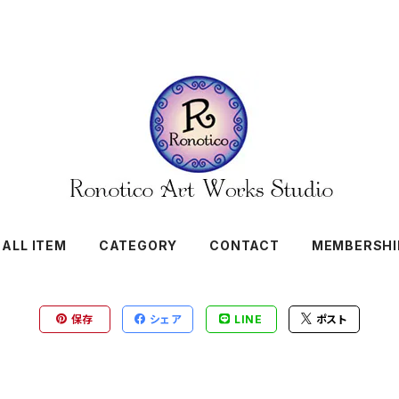
ALL ITEM
CATEGORY
CONTACT
MEMBERSHI
保存
シェア
LINE
ポスト