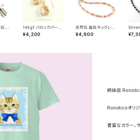
石 カ
14kgf バロックパール
天然石 磁気ネックレス
Silv
-k
ケシパール 花びら 淡水
Silver925マグネットク
クトル
¥4,200
¥4,900
¥7,3
真珠 ピアス
ラスプ おしゃれ 女性 男
レス ユ
性 ユニセックス クォー
21
ツァイト ピンクミックス
姉妹店 Ronoti
Ronoticoオ
豊富なカラー、