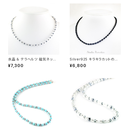
水晶 ＆ テラヘルツ 磁気ネック
Silver925 キラキラカットのブラ
レス Silver925マグネットクラ
ックトルマリン おしゃれ磁気ネッ
¥7,300
¥6,800
スプ 女性 男性 ユニセックス 日
クレス 43cm nk-15
本製 45cm jnk-26