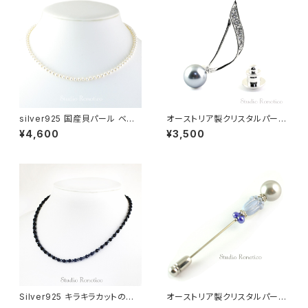
silver925 国産貝パール ベビ
オーストリア製クリスタルパール
ーパールネックレス４ｍｍ 40c
10ｍｍ 音符の ピンブローチ ラ
¥4,600
¥3,500
m＋アジャスター bn-43
ペルピン ブートニエール グレー
swb-22
Silver925 キラキラカットのブラ
オーストリア製クリスタルパール
ックトルマリン おしゃれ磁気ネッ
とチェコガラス チューリップ ラ