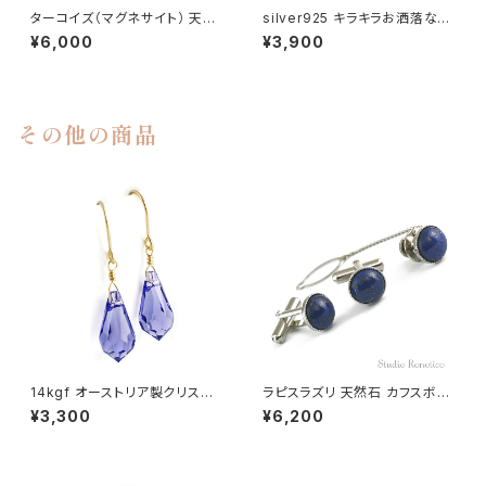
ターコイズ（マグネサイト） 天然
silver925 キラキラお洒落な磁
石 磁気ネックレス Silver925マ
気ネックレス ガラスビーズとヘ
¥6,000
¥3,900
グネットクラスプ おしゃれ 女性
マタイト シルバー 長さ選べるマ
男性 ユニセックス jkn-34
グネット jnk-5nmg
その他の商品
14kgf オーストリア製クリスタ
ラピスラズリ 天然石 カフスボタ
ル タンザナイトカラーしずく ピ
ン &タイタック kf-14
¥3,300
¥6,200
アス pi-116ms