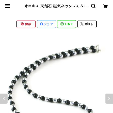
オニキス 天然石 磁気ネックレス Silv
er925マグネットクラスプ おしゃれ
女性 男性 ユニセックス jkn-32 | ro
notico-shop ロノティコショップ
保存
シェア
LINE
ポスト