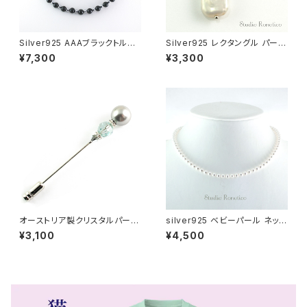
Silver925 AAAブラックトルマ
Silver925 レクタングル パール
リン 磁気ネックレス ユニセック
バロックパール 淡水真珠 ピアス
¥7,300
¥3,300
ス jnk-21
オーストリア製クリスタルパール
silver925 ベビーパール ネック
＆クリスタル ピンブローチ ラペ
レス オーストリア製クリスタルパ
¥3,100
¥4,500
ルピン スーツピン グレー swb-
ール 5mmパール 40cmプラス
28
アジャスター bn-46