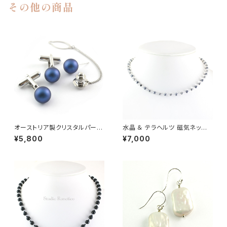
その他の商品
オーストリア製クリスタルパール
水晶 ＆ テラヘルツ 磁気ネック
10mm カフスボタン タイタック
レス Silver925マグネットクラ
¥5,800
¥7,000
セット サテンネイビー kf-11
スプ 女性 男性 ユニセックス 日
本製 40cm jnk-27