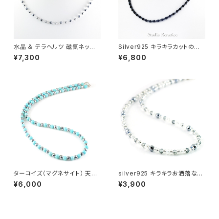
水晶 ＆ テラヘルツ 磁気ネック
Silver925 キラキラカットのブラ
レス Silver925マグネットクラ
ックトルマリン おしゃれ磁気ネッ
¥7,300
¥6,800
スプ 女性 男性 ユニセックス 日
クレス 43cm nk-15
本製 45cm jnk-26
ターコイズ（マグネサイト） 天然
silver925 キラキラお洒落な磁
石 磁気ネックレス Silver925マ
気ネックレス ガラスビーズとヘ
¥6,000
¥3,900
グネットクラスプ おしゃれ 女性
マタイト シルバー 長さ選べるマ
男性 ユニセックス jkn-34
グネット jnk-5nmg