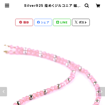
Silver925 煌めくジルコニア 磁気
ネックレス ピンク 42cm jnk-41 | r
onotico-shop ロノティコショッ
プ
保存
シェア
LINE
ポスト