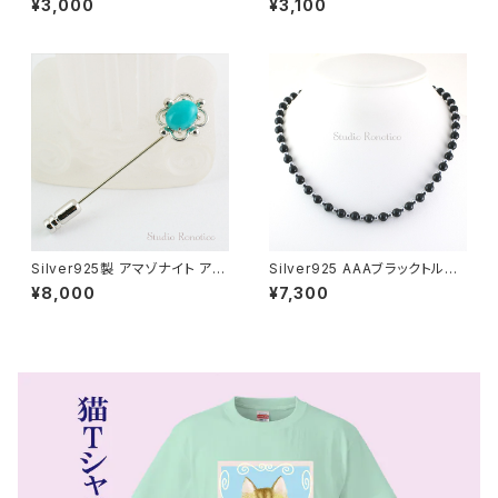
¥3,000
¥3,100
しずく ピアス pi-87ms
ペルピン スティックピン ブルー
swb-52
Silver925製 アマゾナイト アン
Silver925 AAAブラックトルマ
ティーク風 ハットピン ピンブロ
リン 磁気ネックレス ユニセック
¥8,000
¥7,300
ーチ ラペルピン br-70
ス jnk-21