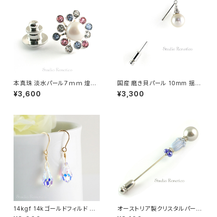
本真珠 淡水パール7ｍｍ 煌め
国産 磨き貝パール 10mm 揺れ
くブートニエール ピンブローチ
る ピンブローチ ハットピン ラペ
¥3,600
¥3,300
ラペルピン メンズ レディース s
ルピン ホワイト swb-14
wb-24
14kgf 14kゴールドフィルド オ
オーストリア製クリスタルパール
ーストリア製クリスタル キラキラ
とチェコガラス チューリップ ラ