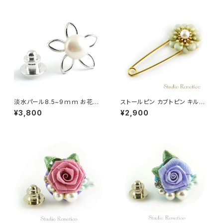
淡水パール8.5~9ｍｍ お花の
ストールピン カブトピン キルト
ピンブローチ ラペルピン ブート
ピン パール エナメル お花 グレ
¥3,800
¥2,900
ニエール メンズ レディース br-
ージュ
82