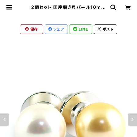
2個セット 国産磨き貝パール10mm
ピンブローチ ラペルピン タイタック
ホワイト＆ゴールド swb-17 | rono
tico-shop ロノティコショップ
保存
シェア
LINE
ポスト