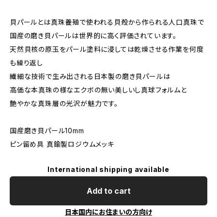
貝パールとは真珠養殖で使われる貝殻から作られる人口真珠で
国産の磨き貝パールは世界的に高く評価されています。
天然貝核の原玉をパール塗料に浸しては乾燥させる作業を何度
も繰り返し
繊細な技術で生み出される日本製の磨き貝パールは
高価な本真珠の様なエクボの無い美しいし真球フォルムと
艶やかな真珠層の光沢が魅力です。
国産磨き貝パール10mm
ピン留め具 真鍮製ロジウムメッキ
International shipping available
Add to cart
日本国内にお住まいの方向け