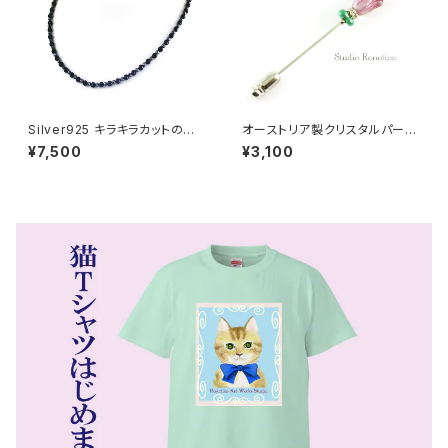
Silver925 キラキラカットのブラ
オーストリア製クリスタルパール
ックトルマリン おしゃれ磁気ネッ
とチェコガラス チューリップ ラ
¥7,500
¥3,100
クレス 50cm nk-15
ペルピン スティックピン ピンク
swb-53