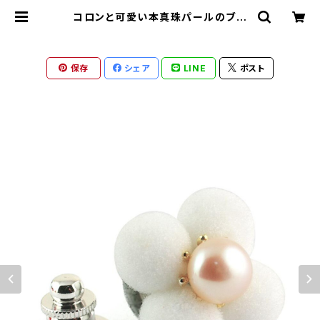
コロンと可愛い本真珠パールのブー
トニエール ピンブローチ ラペルピン
タイタック swb-19 ホワイト | rono
tico-shop ロノティコショップ
保存
シェア
LINE
ポスト