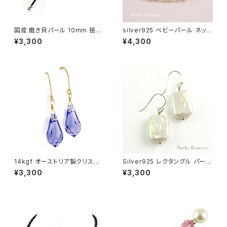
国産 磨き貝パール 10mm 揺れ
silver925 ベビーパール ネック
る ピンブローチ ハットピン ラペ
レス オーストリア製クリスタルパ
¥3,300
¥4,300
ルピン ホワイト swb-14
ール グラスプラス bn-41
14kgf オーストリア製クリスタ
Silver925 レクタングル パール
ル タンザナイトカラーしずく ピ
バロックパール 淡水真珠 ピアス
¥3,300
¥3,300
アス pi-116ms