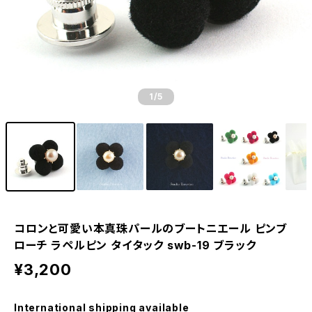
1
/5
コロンと可愛い本真珠パールのブートニエール ピンブ
ローチ ラペルピン タイタック swb-19 ブラック
¥3,200
International shipping available