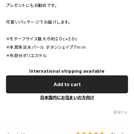
プレゼントにもお勧めです。
可愛いパッケージでお届けします。
＊モチーフサイズ最大巾約2.0ｃ×2.0ｃ
＊本真珠淡水パール ボタンシェイプ7ｍｍ
＊布部分ポリエステル
International shipping available
Add to cart
日本国内にお住まいの方向け
通報する