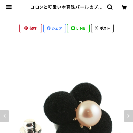
コロンと可愛い本真珠パールのブー
トニエール ピンブローチ ラペルピン
タイタック swb-19 ブラック | rono
tico-shop ロノティコショップ
保存
シェア
LINE
ポスト