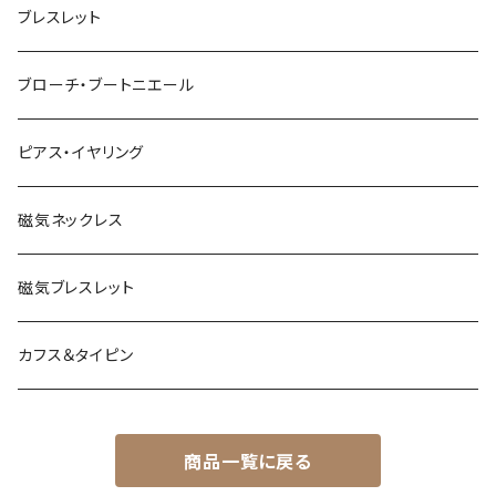
ブレスレット
ブローチ・ブートニエール
ピアス・イヤリング
磁気ネックレス
磁気ブレスレット
カフス＆タイピン
商品一覧に戻る