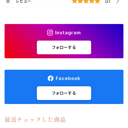
レビュー
(2)
Instagram
フォローする
Facebook
フォローする
最近チェックした商品