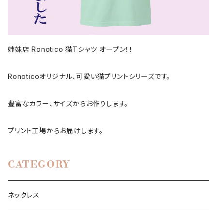
姉妹店 Ronotico 猫Tシャツ オープン！！
Ronoticoオリジナル、可愛い猫プリントシリーズです。
豊富なカラー、サイズからお作りします。
プリント工場からお届けします。
CATEGORY
ネックレス