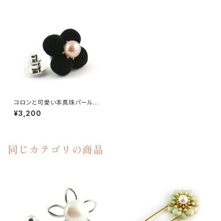
コロンと可愛い本真珠パールの
ブートニエール ピンブローチ ラ
¥3,200
ペルピン タイタック swb-19 ブ
ラック
同じカテゴリの商品