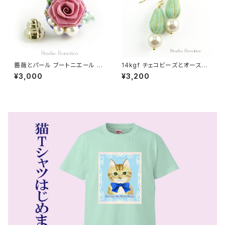
薔薇とパール ブートニエール ラ
14kgf チェコビーズとオースト
ペルピン スーツピン ピンブロー
リア製クリスタルパールのピアス
¥3,000
¥3,200
チ メンズ レディース ピンク
ターコイズメロン