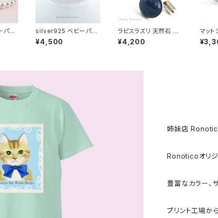
ビーパー
silver925 ベビーパー
ラピスラズリ 天然石 カ
マット
ースト
ル ネックレス オースト
フスボタン kf-14-k
ールピ
¥4,500
¥4,200
¥3,3
パール
リア製クリスタルパール
ール 
cm又
5mmパール 40cmプラ
ール 
ルタイ
スアジャスター bn-46
ピン グ
姉妹店 Ronoti
Ronoticoオ
豊富なカラー、
プリント工場か