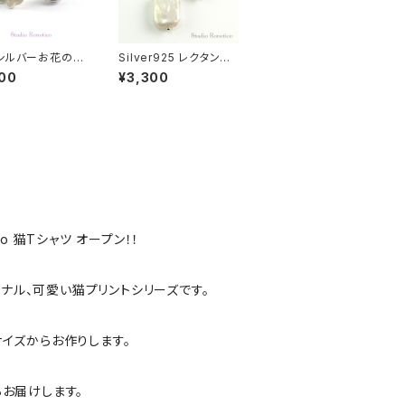
シルバーお花のパ
Silver925 レクタング
ン 国産磨き貝パ
ル パール バロックパー
00
¥3,300
10mm ブートニエ
ル 淡水真珠 ピアス
ラペルピン スーツ
レー swb-50
co 猫Tシャツ オープン！！
リジナル、可愛い猫プリントシリーズです。
サイズからお作りします。
らお届けします。