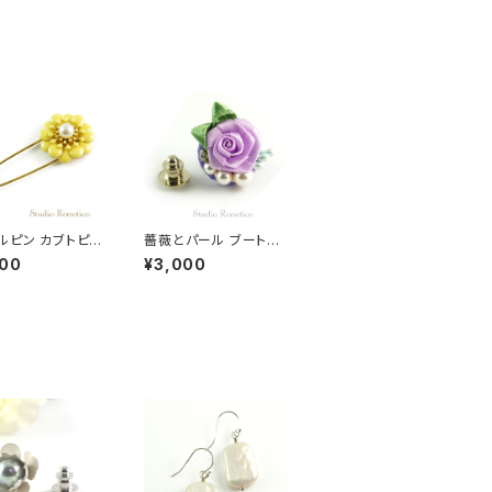
ルピン カブトピン
薔薇とパール ブートニ
ピン パール エナ
エール ラペルピン スー
900
¥3,000
お花 クリームイエ
ツピン ピンブローチ メ
ンズ レディース パープ
ル