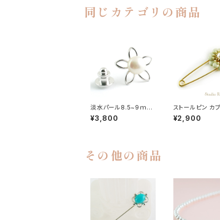
同じカテゴリの商品
淡水パール8.5~9ｍｍ
ストールピン カ
お花の ピンブローチ ラ
キルトピン パール
¥3,800
¥2,900
ペルピン ブートニエー
メル お花 グレー
ル メンズ レディース br
-82
その他の商品