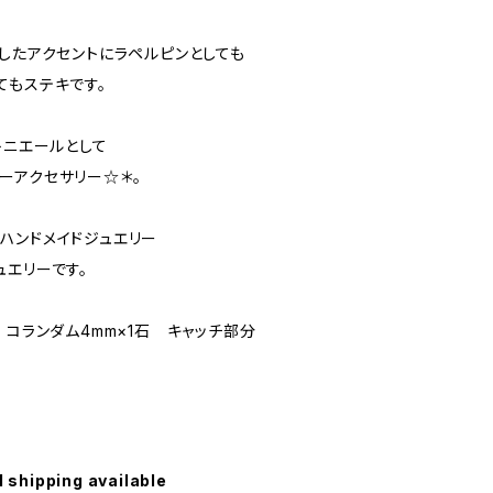
したアクセントにラペルピンとしても
てもステキです。
トニエールとして
ーアクセサリー☆＊。
ハンドメイドジュエリー
ュエリーです。
 コランダム4mm×1石 キャッチ部分
l shipping available