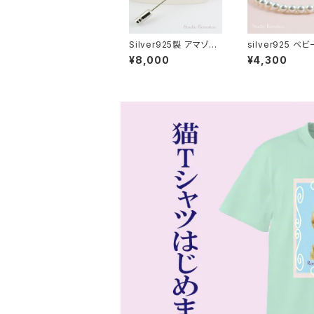
Silver925製 アマゾナ
silver925 ベ
イト アンティーク風 ハ
ル ネックレス オ
¥8,000
¥4,300
ットピン ピンブローチ
リア製クリスタル
ラペルピン br-70
4mmパール 38
は42cm シンプ
プ bn-42