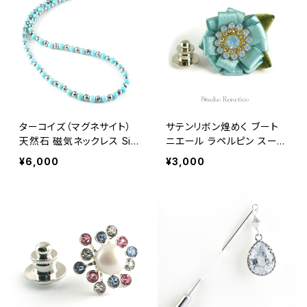
ターコイズ（マグネサイト）
サテンリボン煌めく ブート
天然石 磁気ネックレス Silv
ニエール ラペルピン スーツ
er925マグネットクラスプ
ピン ピンブローチ メンズ レ
¥6,000
¥3,000
おしゃれ 女性 男性 ユニセ
ディース ブルー swb-54
ックス jkn-34