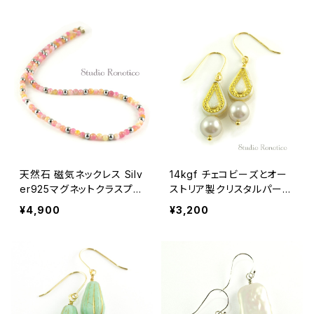
スタル
天然石 磁気ネックレス Silv
14kgf チェコビーズとオー
er925マグネットクラスプ
ストリア製クリスタルパール
おしゃれ 女性 男性 ユニセ
のピアス ベージュゴールド
¥4,900
¥3,200
ックス クォーツァイト ピン
クミックス