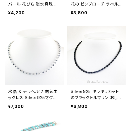
パール 花びら 淡水真珠 ピ
花の ピンブローチ ラペルピ
アス
ン ブートニエール メンズ レ
¥4,200
¥3,800
ディース br-82
水晶 ＆ テラヘルツ 磁気ネ
Silver925 キラキラカット
ックレス Silver925マグネ
のブラックトルマリン おしゃ
ットクラスプ 女性 男性 ユ
れ磁気ネックレス 43cm nk
¥7,300
¥6,800
ニセックス 日本製 45cm jn
-15
k-26