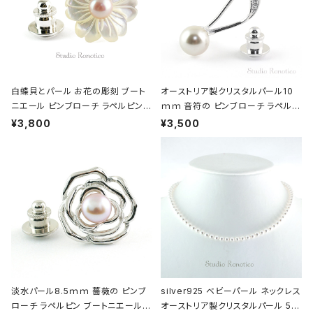
白蝶貝とパール お花の彫刻 ブート
オーストリア製クリスタルパール10
ニエール ピンブローチ ラペルピン
ｍｍ 音符の ピンブローチ ラペルピ
タイタック ピンク swb-44
ン ブートニエール ホワイト swb-21
¥3,800
¥3,500
淡水パール8.5ｍｍ 薔薇の ピンブ
silver925 ベビーパール ネックレス
ローチ ラペルピン ブートニエール
オーストリア製クリスタルパール 5m