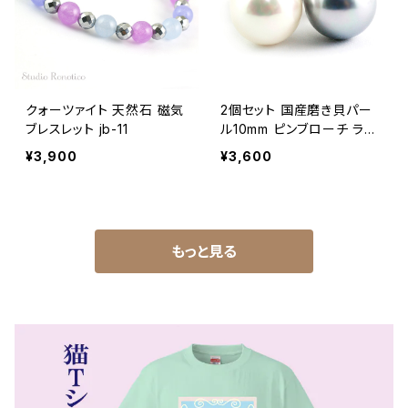
クォーツァイト 天然石 磁気
2個セット 国産磨き貝パー
ブレスレット jb-11
ル10mm ピンブローチ ラペ
ルピン タイタック メンズ レ
¥3,900
¥3,600
ディース ホワイト＆シルバ
ー swb-18
もっと見る