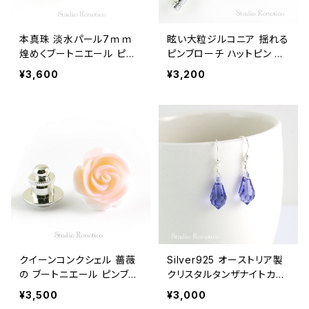
本真珠 淡水パール7ｍｍ
眩い大粒ジルコニア 揺れる
煌めくブートニエール ピン
ピンブローチ ハットピン ラ
ブローチ ラペルピン メンズ
ペルピン メンズ レディース
¥3,600
¥3,200
レディース swb-24
swb-20
クイーンコンクシェル 薔薇
Silver925 オーストリア製
の ブートニエール ピンブロ
クリスタルタンザナイトカラ
ーチ ラペルピン タイタック
ーしずく ピアス pi-115ms
¥3,500
¥3,000
メンズ レディース swb-23